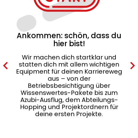
Ankommen: schön, dass du
hier bist!
B
Wir machen dich startklar und
statten dich mit allem wichtigen
Wir 
Equipment für deinen Karriereweg
Gru
aus – von der
st
Betriebsbesichtigung über
ein
Wer
Wissenswertes-Pakete bis zum
 –
den
Azubi-Ausflug, dem Abteilungs-
und
u
Hopping und Projektordnern für
dein
deine ersten Projekte.
erst
dir
ffen.
mmen