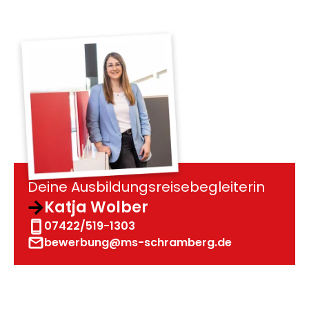
Deine Ausbildungsreisebegleiterin
Katja Wolber
07422/519-1303
bewerbung@ms-schramberg.de